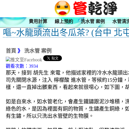
費用計算
線上預約
洗水管 案例
水管清
嘔~水龍頭流出冬瓜茶? (台中 北屯
首頁
》
洗水管 案例
觀看次數：3934
那天，接到 胡先生 來電，他描述家裡的冷水水龍頭出
司先關閉水源，注入 檸檬酸 進水管，等候約15分鐘
樣，還一直掉出髒東西，看起來就很噁心，如下圖，胡
如是自來水，如水管老化，會產生鐵鏽跟泥沙堆積，
綠色的水，是因為裡面有銅的物質，生鏽產生銅綠，
有生鏽，所以只洗出水管壁的生物膜。