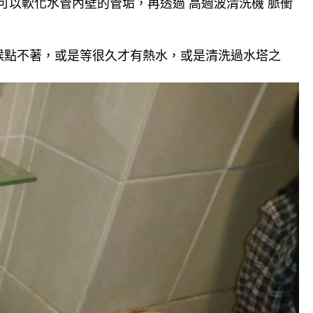
可以軟化水管內壁的管垢，再透過 高週波清洗機 脈衝
候點不著，或是等很久才有熱水，或是清洗過水塔之