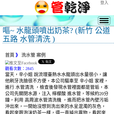
登入
嘔~ 水龍頭噴出奶茶? (新竹 公道
五路 水管清洗 )
首頁
》
洗水管 案例
觀看次數：2845
當天，辛小姐 說流理臺熱水水龍頭出水量很小，讓
他刷牙洗臉很不方便，本公司驅車至 辛小姐 家裡，
進行 水管清洗 ，檢查後發現水管裡面都是管垢，本
公司先關閉水源，注入 檸檬酸 進水管，等候約20分
鐘，利用 高周波水管清洗機 ，進而把水管內壁污垢
沖出來，一開始沒想到洗出來的水呈混濁的灰色，
看起來跟泡沫奶茶一樣，還一直掉出異物，看起來