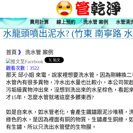
費用計算
線上預約
洗水管 案例
水管清
水龍頭噴出泥水? (竹東 南寧路 水
首頁
》
洗水管 案例
觀看次數：3522
那天 邱小姐 來電，說家裡想要洗水管，因為剛轉換
水管內有很多異物，冷水出水量也比較小，本公司架起 
污垢級異物沖出來，沒想到洗出來的水呈棕色，看起來
才15年，怎麼水管就堵這麼多髒東西?
如是自來水，如水管老化，會產生鐵鏽跟泥沙堆積，
綠色的水，是因為裡面有銅的物質，生鏽產生銅綠，
有生鏽，所以只洗出水管壁的生物膜。