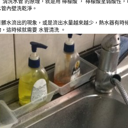
清洗水管 的原理，就是用 檸檬酸 ， 檸檬酸呈弱酸性，
水管內壁洗乾淨。
有髒水流出的現象，或是流出水量越來越少，熱水器有時
，這時候就需要 水管清洗 。