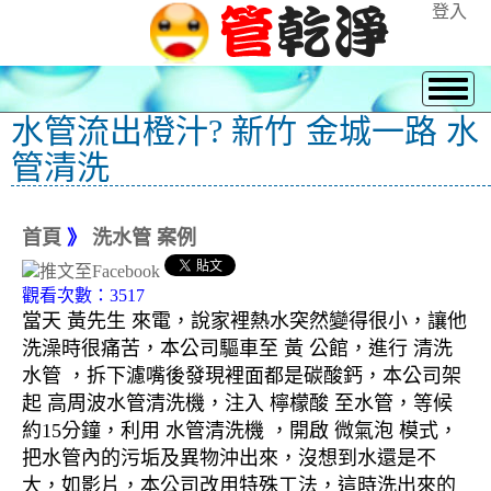
登入
水管流出橙汁? 新竹 金城一路 水
管清洗
首頁
》
洗水管 案例
觀看次數：3517
當天 黃先生 來電，說家裡熱水突然變得很小，讓他
洗澡時很痛苦，本公司驅車至 黃 公館，進行 清洗
水管 ，拆下濾嘴後發現裡面都是碳酸鈣，本公司架
起 高周波水管清洗機，注入 檸檬酸 至水管，等候
約15分鐘，利用 水管清洗機 ，開啟 微氣泡 模式，
把水管內的污垢及異物沖出來，沒想到水還是不
大，如影片，本公司改用特殊工法，這時洗出來的