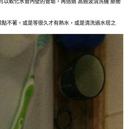
可以軟化水管內壁的管垢，再透過 高週波清洗機 脈衝
候點不著，或是等很久才有熱水，或是清洗過水塔之