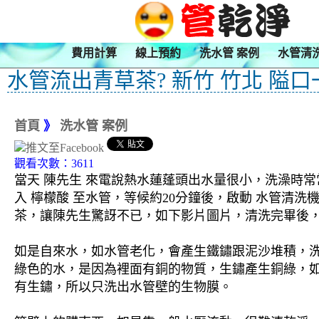
費用計算
線上預約
洗水管 案例
水管清
水管流出青草茶? 新竹 竹北 隘口
首頁
》
洗水管 案例
觀看次數：3611
當天 陳先生 來電說熱水蓮蓬頭出水量很小，洗澡時常
入 檸檬酸 至水管，等候約20分鐘後，啟動 水管清
茶，讓陳先生驚訝不已，如下影片圖片，清洗完畢後，陳
如是自來水，如水管老化，會產生鐵鏽跟泥沙堆積，
綠色的水，是因為裡面有銅的物質，生鏽產生銅綠，
有生鏽，所以只洗出水管壁的生物膜。