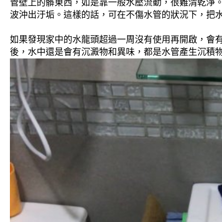
管壁上的髒東西，如是靠一般水壓流動，很難清乾淨。 
波沖出汙垢。這樣的話，可在不傷水管的狀況下，把
如果發現家中的水龍頭超過一周沒有使用再開啟，會
後，水中還是會有沉澱物和異味，都是水管產生沉積物