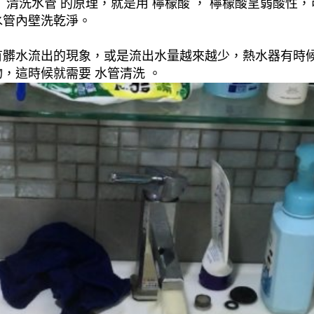
清洗水管 的原理，就是用 檸檬酸 ， 檸檬酸呈弱酸性，
水管內壁洗乾淨。
有髒水流出的現象，或是流出水量越來越少，熱水器有時
，這時候就需要 水管清洗 。