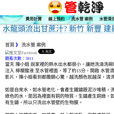
費用計算
線上預約
洗水管 案例
水管清
水龍頭流出甘蔗汁? 新竹 新豐 建
首頁
》
洗水管 案例
觀看次數：3811
當天 陳小姐 說家裡的熱水出水都很小，讓她洗澡洗碗
注入 檸檬酸液 至水管裡面，等了約15分，開啟 水
影片，陳小姐看到都膽顫心驚，越洗顏色就越深，清洗
如是自來水，如水管老化，會產生鐵鏽跟泥沙堆積，
綠色的水，是因為裡面有銅的物質，生鏽產生銅綠，
有生鏽，所以只洗出水管壁的生物膜。