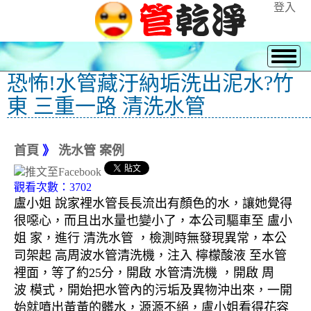
登入
恐怖!水管藏汙納垢洗出泥水?竹
東 三重一路 清洗水管
首頁
》
洗水管 案例
觀看次數：3702
盧小姐 說家裡水管長長流出有顏色的水，讓她覺得
很噁心，而且出水量也變小了，本公司驅車至 盧小
姐 家，進行 清洗水管 ，檢測時無發現異常，本公
司架起 高周波水管清洗機，注入 檸檬酸液 至水管
裡面，等了約25分，開啟 水管清洗機 ，開啟 周
波 模式，開始把水管內的污垢及異物沖出來，一開
始就噴出黃黃的髒水，源源不絕，盧小姐看得花容