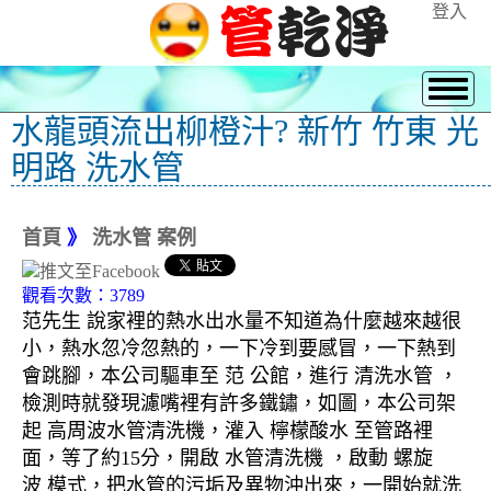
登入
水龍頭流出柳橙汁? 新竹 竹東 光
明路 洗水管
首頁
》
洗水管 案例
觀看次數：3789
范先生 說家裡的熱水出水量不知道為什麼越來越很
小，熱水忽冷忽熱的，一下冷到要感冒，一下熱到
會跳腳，本公司驅車至 范 公館，進行 清洗水管 ，
檢測時就發現濾嘴裡有許多鐵鏽，如圖，本公司架
起 高周波水管清洗機，灌入 檸檬酸水 至管路裡
面，等了約15分，開啟 水管清洗機 ，啟動 螺旋
波 模式，把水管的污垢及異物沖出來，一開始就洗