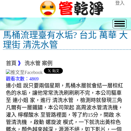
登入
馬桶流理臺有水垢? 台北 萬華 大
理街 清洗水管
首頁
》
洗水管 案例
觀看次數：4869
連小姐 說只要兩個星期，馬桶水層就會結一層棕紅
色的水垢，讓他常常洗洗刷刷刷不完，本公司驅車
至 連小姐 家，進行 清洗水管 ，檢測時就發現三角
凡爾有一層鐵鏽，本公司架起 高周波水管清洗機，
灌入 檸檬酸水 至管路裡面，等了約15分，開啟 水
管清洗機 ，啟動 螺旋波 模式，一下就洗出黃棕色
髒水，顏色越來越深，源源不絕，如下影片，一個