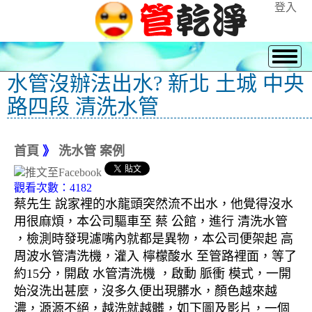
登入
水管沒辦法出水? 新北 土城 中央
路四段 清洗水管
首頁
》
洗水管 案例
觀看次數：4182
蔡先生 說家裡的水龍頭突然流不出水，他覺得沒水
用很麻煩，本公司驅車至 蔡 公館，進行 清洗水管
，檢測時發現濾嘴內就都是異物，本公司便架起 高
周波水管清洗機，灌入 檸檬酸水 至管路裡面，等了
約15分，開啟 水管清洗機 ，啟動 脈衝 模式，一開
始沒洗出甚麼，沒多久便出現髒水，顏色越來越
濃，源源不絕，越洗就越髒，如下圖及影片，一個