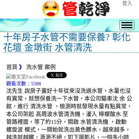
登入
十年房子水管不需要保養? 彰化
花壇 金墩街 水管清洗
首頁
》
洗水管 案例
觀看次數：5588
沈先生 說房子蓋好十年從來沒洗過水管，水量也沒
有異常，就想保養洗一下水管，本公司驅車沈 余 公
館，進行 清洗水管 ，檢測時就發現水量有點異常，
本公司架起 高周波水管清洗機，灌入 檸檬酸水 至
管路裡面，等了約15分，開啟 水管清洗機 ，啟動
螺旋波 模式，一開始就洗出黃色髒水，越來越多，
越洗就越髒，源源不絕，如下圖影片，一個多小時