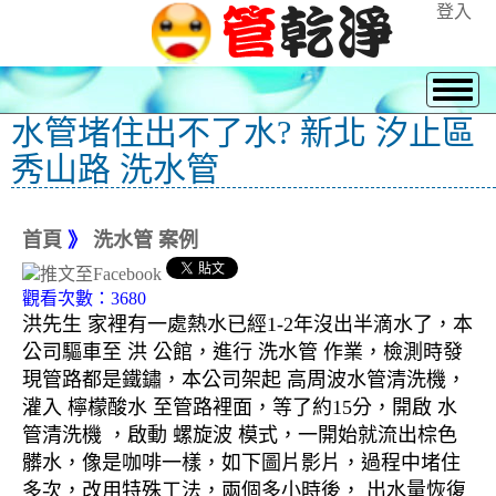
登入
水管堵住出不了水? 新北 汐止區
秀山路 洗水管
首頁
》
洗水管 案例
觀看次數：3680
洪先生 家裡有一處熱水已經1-2年沒出半滴水了，本
公司驅車至 洪 公館，進行 洗水管 作業，檢測時發
現管路都是鐵鏽，本公司架起 高周波水管清洗機，
灌入 檸檬酸水 至管路裡面，等了約15分，開啟 水
管清洗機 ，啟動 螺旋波 模式，一開始就流出棕色
髒水，像是咖啡一樣，如下圖片影片，過程中堵住
多次，改用特殊工法，兩個多小時後， 出水量恢復