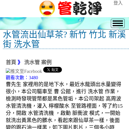
登入
水管流出仙草茶? 新竹 竹北 新溪
街 洗水管
首頁
》
洗水管 案例
觀看次數：3480
曹先生 家裡用的是地下水，最近水龍頭出水量變得
很小，本公司驅車至 曹 公館，進行 洗水管 作業，
檢測時發現管幣都是黑色管垢，本公司架起 高周波
水管清洗機，灌入 檸檬酸水 至管路裡面，等了約15
分，開啟 水管清洗機 ，啟動 脈衝波 模式，一開始
就洗出黃黑色的髒水，看起來跟仙草茶一樣，後面
變的跟石油一樣黑，如下圖片影片，三個多小時