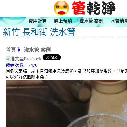
費用計算
線上預約
洗水管 案例
水管清
新竹 長和街 洗水管
首頁
》
洗水管 案例
觀看次數：7470
因冬天來臨，屋主告知熱水忽冷忽熱，雖已加裝加壓馬達，但是無
可以好好洗個熱水澡了