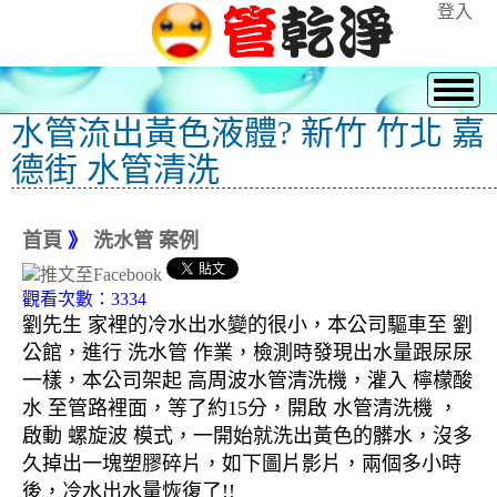
登入
水管流出黃色液體? 新竹 竹北 嘉
德街 水管清洗
首頁
》
洗水管 案例
觀看次數：3334
劉先生 家裡的冷水出水變的很小，本公司驅車至 劉
公館，進行 洗水管 作業，檢測時發現出水量跟尿尿
一樣，本公司架起 高周波水管清洗機，灌入 檸檬酸
水 至管路裡面，等了約15分，開啟 水管清洗機 ，
啟動 螺旋波 模式，一開始就洗出黃色的髒水，沒多
久掉出一塊塑膠碎片，如下圖片影片，兩個多小時
後，冷水出水量恢復了!!