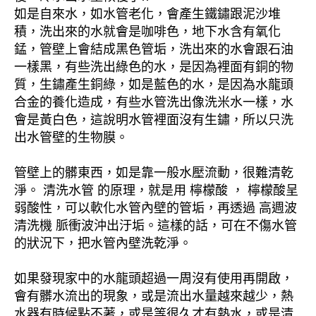
如是自來水，如水管老化，會產生鐵鏽跟泥沙堆
積，洗出來的水就會是咖啡色，地下水含有氧化
錳，管壁上會結成黑色管垢，洗出來的水會跟石油
一樣黑，有些洗出綠色的水，是因為裡面有銅的物
質，生鏽產生銅綠，如是藍色的水，是因為水龍頭
合金的養化造成，有些水管洗出像洗米水一樣，水
會是黃白色，這說明水管裡面沒有生鏽，所以只洗
出水管壁的生物膜。
管壁上的髒東西，如是靠一般水壓流動，很難清乾
淨。 清洗水管 的原理，就是用 檸檬酸 ， 檸檬酸呈
弱酸性，可以軟化水管內壁的管垢，再透過 高週波
清洗機 脈衝波沖出汙垢。這樣的話，可在不傷水管
的狀況下，把水管內壁洗乾淨。
如果發現家中的水龍頭超過一周沒有使用再開啟，
會有髒水流出的現象，或是流出水量越來越少，熱
水器有時候點不著，或是等很久才有熱水，或是清