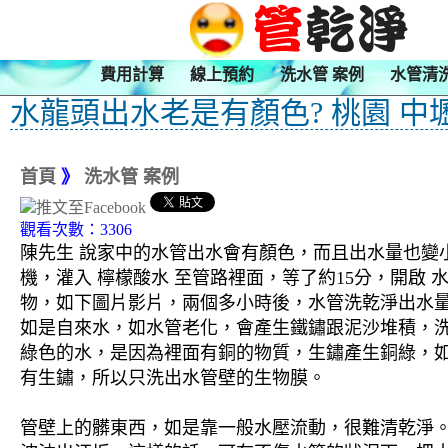
費用計算
線上預約
洗水管 案例
水管清
水龍頭出水老是有顏色? 桃園 中
首頁
》
洗水管 案例
觀看次數：3306
陳先生 說家中的水管出水會有顏色，而且出水量也變小
機，灌入 檸檬酸水 至管路裡面，等了約15分，開啟
物，如下圖片影片，兩個多小時後，水管洗乾淨出水量
如是自來水，如水管老化，會產生鐵鏽跟泥沙堆積，
綠色的水，是因為裡面有銅的物質，生鏽產生銅綠，
有生鏽，所以只洗出水管壁的生物膜。
管壁上的髒東西，如是靠一般水壓流動，很難清乾淨。 