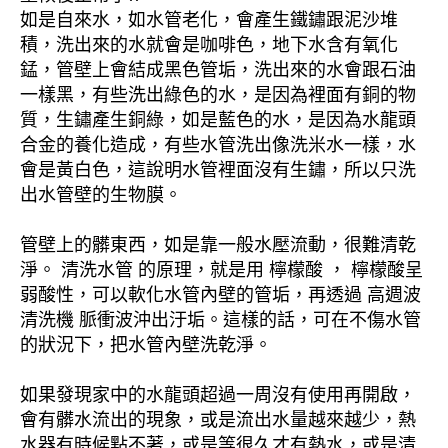
如是自來水，如水管老化，會產生鐵鏽跟泥沙堆
積，洗出來的水就會是咖啡色，地下水含有氧化
錳，管壁上會結成黑色管垢，洗出來的水會跟石油
一樣黑，有些洗出綠色的水，是因為裡面有銅的物
質，生鏽產生銅綠，如是藍色的水，是因為水龍頭
合金的養化造成，有些水管洗出像洗米水一樣，水
會是黃白色，這說明水管裡面沒有生鏽，所以只洗
出水管壁的生物膜。
管壁上的髒東西，如是靠一般水壓流動，很難清乾
淨。 清洗水管 的原理，就是用 檸檬酸 ， 檸檬酸呈
弱酸性，可以軟化水管內壁的管垢，再透過 高週波
清洗機 脈衝波沖出汙垢。這樣的話，可在不傷水管
的狀況下，把水管內壁洗乾淨。
如果發現家中的水龍頭超過一周沒有使用再開啟，
會有髒水流出的現象，或是流出水量越來越少，熱
水器有時候點不著，或是等很久才有熱水，或是清