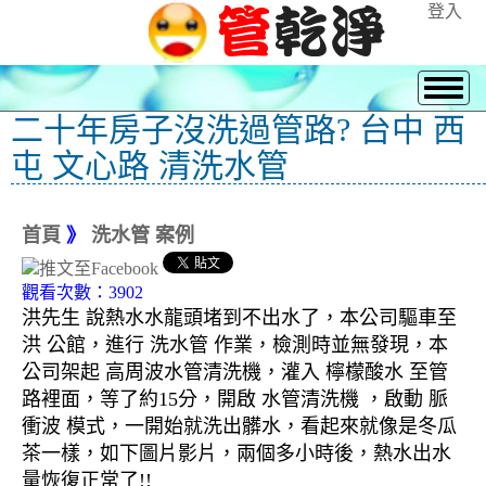
登入
二十年房子沒洗過管路? 台中 西
屯 文心路 清洗水管
首頁
》
洗水管 案例
觀看次數：3902
洪先生 說熱水水龍頭堵到不出水了，本公司驅車至
洪 公館，進行 洗水管 作業，檢測時並無發現，本
公司架起 高周波水管清洗機，灌入 檸檬酸水 至管
路裡面，等了約15分，開啟 水管清洗機 ，啟動 脈
衝波 模式，一開始就洗出髒水，看起來就像是冬瓜
茶一樣，如下圖片影片，兩個多小時後，熱水出水
量恢復正常了!!