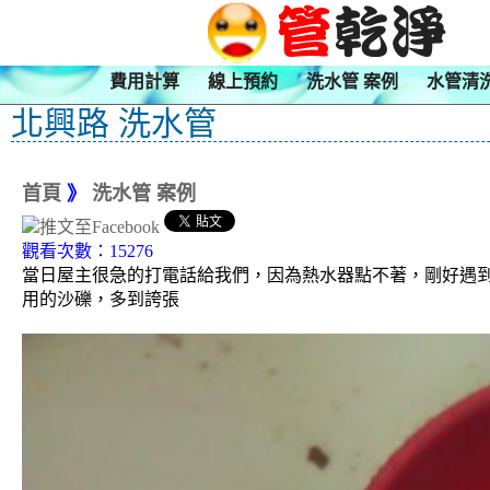
費用計算
線上預約
洗水管 案例
水管清
北興路 洗水管
首頁
》
洗水管 案例
觀看次數：15276
當日屋主很急的打電話給我們，因為熱水器點不著，剛好遇
用的沙礫，多到誇張