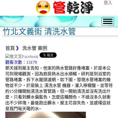
登入
竹北文義街 清洗水管
首頁
》
洗水管 案例
觀看次數：13179
那天接到屋主告知，他家的熱水管路好像堵塞，於是本公
司到現場觀測，因為廚房熱水出水順暢，研判是到浴室的
管路堵塞，拆下水龍頭濾網，如下圖，發現水管堵塞的雜
物並不少，於是裝上 清洗水管 機器，灌入檸檬酸，並等待
約15分鐘開始清洗水管管路，但一開始清洗並沒有洗出什
麼，只看到髒水偏藍色，怎麼這種顏色，不過沒多久就衝
出不少碎塊，最後跑出髒水，屋主花容失色，並感嘆這就
是我門每天喝的水~