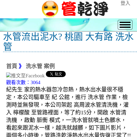
登入
水管流出泥水? 桃園 大有路 洗水
管
首頁
》
洗水管 案例
觀看次數：3064
紀先生 家的熱水器忽冷忽熱，熱水出水量很不穩
定，本公司驅車至 紀 公館，進行 洗水管 作業，檢
測時並無發現，本公司架起 高周波水管清洗機，灌
入 檸檬酸 至管路裡面，等了約15分，開啟 水管清
洗機 ，啟動 脈衝 模式，一洗水管就噴土色髒水，
看起來跟泥水一樣，越洗就越髒，如下圖片影片，
兩個多小時後，管路洗乾淨熱水出水量恢復正常了!!