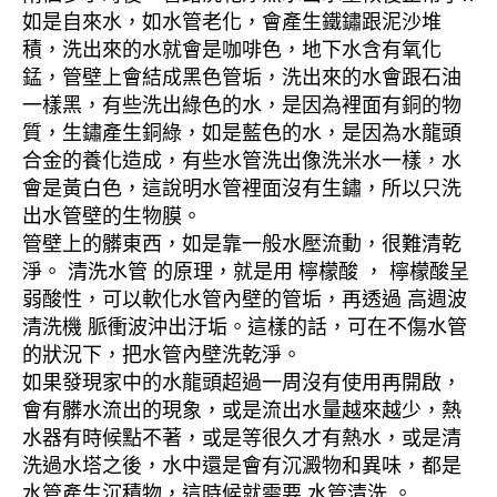
如是自來水，如水管老化，會產生鐵鏽跟泥沙堆
積，洗出來的水就會是咖啡色，地下水含有氧化
錳，管壁上會結成黑色管垢，洗出來的水會跟石油
一樣黑，有些洗出綠色的水，是因為裡面有銅的物
質，生鏽產生銅綠，如是藍色的水，是因為水龍頭
合金的養化造成，有些水管洗出像洗米水一樣，水
會是黃白色，這說明水管裡面沒有生鏽，所以只洗
出水管壁的生物膜。
管壁上的髒東西，如是靠一般水壓流動，很難清乾
淨。 清洗水管 的原理，就是用 檸檬酸 ， 檸檬酸呈
弱酸性，可以軟化水管內壁的管垢，再透過 高週波
清洗機 脈衝波沖出汙垢。這樣的話，可在不傷水管
的狀況下，把水管內壁洗乾淨。
如果發現家中的水龍頭超過一周沒有使用再開啟，
會有髒水流出的現象，或是流出水量越來越少，熱
水器有時候點不著，或是等很久才有熱水，或是清
洗過水塔之後，水中還是會有沉澱物和異味，都是
水管產生沉積物，這時候就需要 水管清洗 。