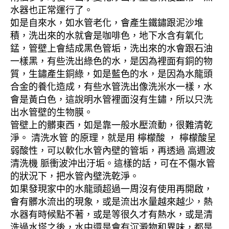
水器也正常運行了。
如是自來水，如水管老化，會產生鐵鏽跟泥沙堆
積，洗出來的水就會是咖啡色，地下水含有氧化
錳，管壁上會結成黑色管垢，洗出來的水會跟石油
一樣黑，有些洗出綠色的水，是因為裡面有銅的物
質，生鏽產生銅綠，如是藍色的水，是因為水龍頭
合金的養化造成，有些水管洗出像洗米水一樣，水
會是黃白色，這說明水管裡面沒有生鏽，所以只洗
出水管壁的生物膜。
管壁上的髒東西，如是靠一般水壓流動，很難清乾
淨。 清洗水管 的原理，就是用 檸檬酸 ， 檸檬酸呈
弱酸性，可以軟化水管內壁的管垢，再透過 高週波
清洗機 脈衝波沖出汙垢。這樣的話，可在不傷水管
的狀況下，把水管內壁洗乾淨。
如果發現家中的水龍頭超過一周沒有使用再開啟，
會有髒水流出的現象，或是流出水量越來越少，熱
水器有時候點不著，或是等很久才有熱水，或是清
洗過水塔之後，水中還是會有沉澱物和異味，都是