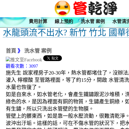
費用計算
線上預約
洗水管 案例
水管清
水龍頭流不出水? 新竹 竹北 國華
首頁
》
洗水管 案例
觀看次數：3097
施先生 說家裡房子20-30年，熱水管都堵住了，沒辦
灌入 檸檬酸 至管路裡面，等了約15分，開啟 水管
水量也恢復了。
如是自來水，如水管老化，會產生鐵鏽跟泥沙堆積，
綠色的水，是因為裡面有銅的物質，生鏽產生銅綠，
有生鏽，所以只洗出水管壁的生物膜。
管壁上的髒東西，如是靠一般水壓流動，很難清乾淨。 
波沖出汙垢。這樣的話，可在不傷水管的狀況下，把