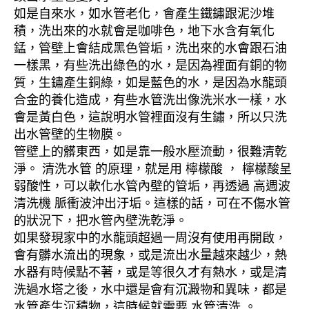
如是自來水，如水管老化，會產生鐵鏽跟泥沙堆
積，洗出來的水就會是咖啡色，地下水含有氧化
錳，管壁上會結成黑色管垢，洗出來的水會跟石油
一樣黑，有些洗出綠色的水，是因為裡面有銅的物
質，生鏽產生銅綠，如是藍色的水，是因為水龍頭
合金的養化造成，有些水管洗出像洗米水一樣，水
會是黃白色，這說明水管裡面沒有生鏽，所以只洗
出水管壁的生物膜。
管壁上的髒東西，如是靠一般水壓流動，很難清乾
淨。 清洗水管 的原理，就是用 檸檬酸 ， 檸檬酸呈
弱酸性，可以軟化水管內壁的管垢，再透過 高週波
清洗機 脈衝波沖出汙垢。這樣的話，可在不傷水管
的狀況下，把水管內壁洗乾淨。
如果發現家中的水龍頭超過一周沒有使用再開啟，
會有髒水流出的現象，或是流出水量越來越少，熱
水器有時候點不著，或是等很久才有熱水，或是清
洗過水塔之後，水中還是會有沉澱物和異味，都是
水管產生沉積物，這時候就需要 水管清洗 。