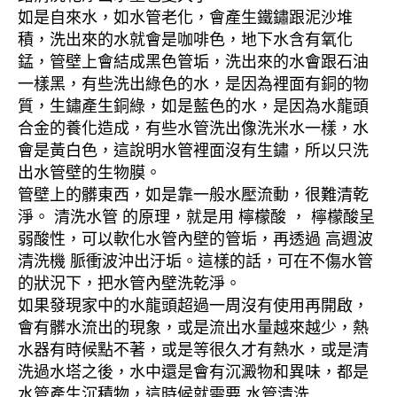
如是自來水，如水管老化，會產生鐵鏽跟泥沙堆
積，洗出來的水就會是咖啡色，地下水含有氧化
錳，管壁上會結成黑色管垢，洗出來的水會跟石油
一樣黑，有些洗出綠色的水，是因為裡面有銅的物
質，生鏽產生銅綠，如是藍色的水，是因為水龍頭
合金的養化造成，有些水管洗出像洗米水一樣，水
會是黃白色，這說明水管裡面沒有生鏽，所以只洗
出水管壁的生物膜。
管壁上的髒東西，如是靠一般水壓流動，很難清乾
淨。 清洗水管 的原理，就是用 檸檬酸 ， 檸檬酸呈
弱酸性，可以軟化水管內壁的管垢，再透過 高週波
清洗機 脈衝波沖出汙垢。這樣的話，可在不傷水管
的狀況下，把水管內壁洗乾淨。
如果發現家中的水龍頭超過一周沒有使用再開啟，
會有髒水流出的現象，或是流出水量越來越少，熱
水器有時候點不著，或是等很久才有熱水，或是清
洗過水塔之後，水中還是會有沉澱物和異味，都是
水管產生沉積物，這時候就需要 水管清洗