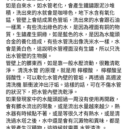
如是自來水，如水管老化，會產生鐵鏽跟泥沙堆
積，洗出來的水就會是咖啡色，地下水含有氧化
錳，管壁上會結成黑色管垢，洗出來的水會跟石油
一樣黑，有些洗出綠色的水，是因為裡面有銅的物
質，生鏽產生銅綠，如是藍色的水，是因為水龍頭
合金的養化造成，有些水管洗出像洗米水一樣，水
會是黃白色，這說明水管裡面沒有生鏽，所以只洗
出水管壁的生物膜。
管壁上的髒東西，如是靠一般水壓流動，很難清乾
淨。 清洗水管 的原理，就是用 檸檬酸 ， 檸檬酸呈
弱酸性，可以軟化水管內壁的管垢，再透過 高週波
清洗機 脈衝波沖出汙垢。這樣的話，可在不傷水管
的狀況下，把水管內壁洗乾淨。
如果發現家中的水龍頭超過一周沒有使用再開啟，
會有髒水流出的現象，或是流出水量越來越少，熱
水器有時候點不著，或是等很久才有熱水，或是清
洗過水塔之後，水中還是會有沉澱物和異味，都是
水管產生沉積物，這時候就需要 水管清洗 。