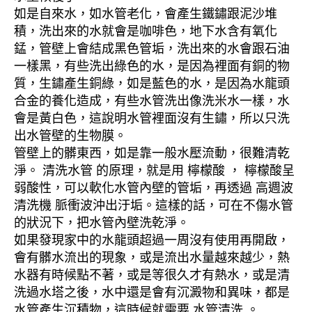
如是自來水，如水管老化，會產生鐵鏽跟泥沙堆
積，洗出來的水就會是咖啡色，地下水含有氧化
錳，管壁上會結成黑色管垢，洗出來的水會跟石油
一樣黑，有些洗出綠色的水，是因為裡面有銅的物
質，生鏽產生銅綠，如是藍色的水，是因為水龍頭
合金的養化造成，有些水管洗出像洗米水一樣，水
會是黃白色，這說明水管裡面沒有生鏽，所以只洗
出水管壁的生物膜。
管壁上的髒東西，如是靠一般水壓流動，很難清乾
淨。 清洗水管 的原理，就是用 檸檬酸 ， 檸檬酸呈
弱酸性，可以軟化水管內壁的管垢，再透過 高週波
清洗機 脈衝波沖出汙垢。這樣的話，可在不傷水管
的狀況下，把水管內壁洗乾淨。
如果發現家中的水龍頭超過一周沒有使用再開啟，
會有髒水流出的現象，或是流出水量越來越少，熱
水器有時候點不著，或是等很久才有熱水，或是清
洗過水塔之後，水中還是會有沉澱物和異味，都是
水管產生沉積物，這時候就需要 水管清洗 。