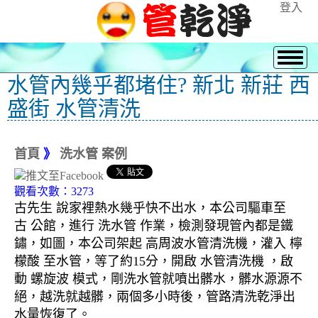
登入
水管內幾乎都堵住? 新北 新莊 西
盛街 水管清洗
首頁
》
洗水管 案例
觀看次數：3273
古先生 說家裡熱水幾乎快不出水，本公司驅車至
古 公館，進行 洗水管 作業，檢測發現管內都是鐵
鏽，如圖，本公司架起 高周波水管清洗機，灌入 檸
檬酸 至水管，等了約15分，開啟 水管清洗機 ，啟
動 螺旋波 模式，剛洗水管就噴出髒水，髒水源源不
絕，越洗就越髒，兩個多小時後，管路清洗乾淨出
水量恢復了。