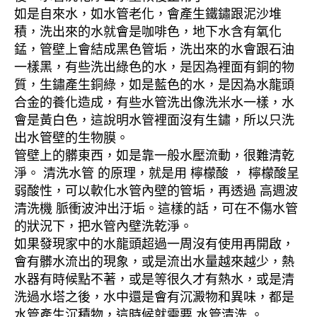
如是自來水，如水管老化，會產生鐵鏽跟泥沙堆
積，洗出來的水就會是咖啡色，地下水含有氧化
錳，管壁上會結成黑色管垢，洗出來的水會跟石油
一樣黑，有些洗出綠色的水，是因為裡面有銅的物
質，生鏽產生銅綠，如是藍色的水，是因為水龍頭
合金的養化造成，有些水管洗出像洗米水一樣，水
會是黃白色，這說明水管裡面沒有生鏽，所以只洗
出水管壁的生物膜。
管壁上的髒東西，如是靠一般水壓流動，很難清乾
淨。 清洗水管 的原理，就是用 檸檬酸 ， 檸檬酸呈
弱酸性，可以軟化水管內壁的管垢，再透過 高週波
清洗機 脈衝波沖出汙垢。這樣的話，可在不傷水管
的狀況下，把水管內壁洗乾淨。
如果發現家中的水龍頭超過一周沒有使用再開啟，
會有髒水流出的現象，或是流出水量越來越少，熱
水器有時候點不著，或是等很久才有熱水，或是清
洗過水塔之後，水中還是會有沉澱物和異味，都是
水管產生沉積物，這時候就需要 水管清洗 。