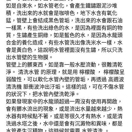
如是自來水，如水管老化，會產生鐵鏽跟泥沙堆
積，洗出來的水就會是咖啡色，地下水含有氧化
錳，管壁上會結成黑色管垢，洗出來的水會跟石油
一樣黑，有些洗出綠色的水，是因為裡面有銅的物
質，生鏽產生銅綠，如是藍色的水，是因為水龍頭
合金的養化造成，有些水管洗出像洗米水一樣，水
會是黃白色，這說明水管裡面沒有生鏽，所以只洗
出水管壁的生物膜。
管壁上的髒東西，如是靠一般水壓流動，很難清乾
淨。 清洗水管 的原理，就是用 檸檬酸 ， 檸檬酸呈
弱酸性，可以軟化水管內壁的管垢，再透過 高週波
清洗機 脈衝波沖出汙垢。這樣的話，可在不傷水管
的狀況下，把水管內壁洗乾淨。
如果發現家中的水龍頭超過一周沒有使用再開啟，
會有髒水流出的現象，或是流出水量越來越少，熱
水器有時候點不著，或是等很久才有熱水，或是清
洗過水塔之後，水中還是會有沉澱物和異味，都是
水管產生沉積物，這時候就需要 水管清洗 。