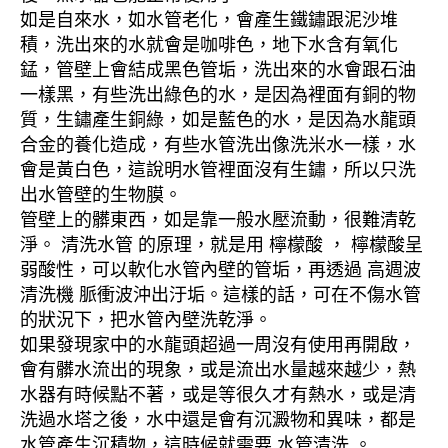
如是自來水，如水管老化，會產生鐵鏽跟泥沙堆
積，洗出來的水就會是咖啡色，地下水含有氧化
錳，管壁上會結成黑色管垢，洗出來的水會跟石油
一樣黑，有些洗出綠色的水，是因為裡面有銅的物
質，生鏽產生銅綠，如是藍色的水，是因為水龍頭
合金的養化造成，有些水管洗出像洗米水一樣，水
會是黃白色，這說明水管裡面沒有生鏽，所以只洗
出水管壁的生物膜。
管壁上的髒東西，如是靠一般水壓流動，很難清乾
淨。 清洗水管 的原理，就是用 檸檬酸 ， 檸檬酸呈
弱酸性，可以軟化水管內壁的管垢，再透過 高週波
清洗機 脈衝波沖出汙垢。這樣的話，可在不傷水管
的狀況下，把水管內壁洗乾淨。
如果發現家中的水龍頭超過一周沒有使用再開啟，
會有髒水流出的現象，或是流出水量越來越少，熱
水器有時候點不著，或是等很久才有熱水，或是清
洗過水塔之後，水中還是會有沉澱物和異味，都是
水管產生沉積物，這時候就需要 水管清洗 。