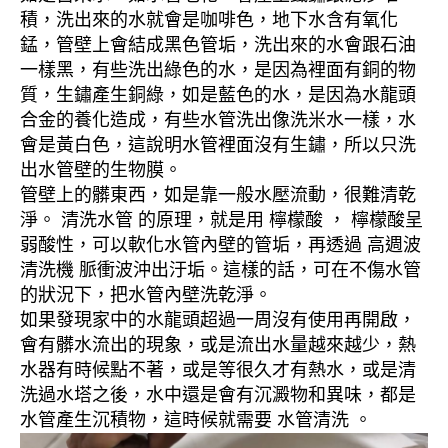
積，洗出來的水就會是咖啡色，地下水含有氧化
錳，管壁上會結成黑色管垢，洗出來的水會跟石油
一樣黑，有些洗出綠色的水，是因為裡面有銅的物
質，生鏽產生銅綠，如是藍色的水，是因為水龍頭
合金的養化造成，有些水管洗出像洗米水一樣，水
會是黃白色，這說明水管裡面沒有生鏽，所以只洗
出水管壁的生物膜。
管壁上的髒東西，如是靠一般水壓流動，很難清乾
淨。 清洗水管 的原理，就是用 檸檬酸 ， 檸檬酸呈
弱酸性，可以軟化水管內壁的管垢，再透過 高週波
清洗機 脈衝波沖出汙垢。這樣的話，可在不傷水管
的狀況下，把水管內壁洗乾淨。
如果發現家中的水龍頭超過一周沒有使用再開啟，
會有髒水流出的現象，或是流出水量越來越少，熱
水器有時候點不著，或是等很久才有熱水，或是清
洗過水塔之後，水中還是會有沉澱物和異味，都是
水管產生沉積物，這時候就需要 水管清洗 。