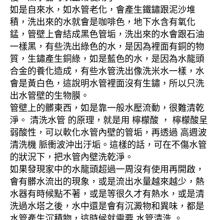
如是自來水，如水管老化，會產生鐵鏽跟泥沙堆
積，洗出來的水就會是咖啡色，地下水含有氧化
錳，管壁上會結成黑色管垢，洗出來的水會跟石油
一樣黑，有些洗出綠色的水，是因為裡面有銅的物
質，生鏽產生銅綠，如是藍色的水，是因為水龍頭
合金的養化造成，有些水管洗出像洗米水一樣，水
會是黃白色，這說明水管裡面沒有生鏽，所以只洗
出水管壁的生物膜。
管壁上的髒東西，如是靠一般水壓流動，很難清乾
淨。 清洗水管 的原理，就是用 檸檬酸 ， 檸檬酸呈
弱酸性，可以軟化水管內壁的管垢，再透過 高週波
清洗機 脈衝波沖出汙垢。這樣的話，可在不傷水管
的狀況下，把水管內壁洗乾淨。
如果發現家中的水龍頭超過一周沒有使用再開啟，
會有髒水流出的現象，或是流出水量越來越少，熱
水器有時候點不著，或是等很久才有熱水，或是清
洗過水塔之後，水中還是會有沉澱物和異味，都是
水管產生沉積物，這時候就需要 水管清洗 。