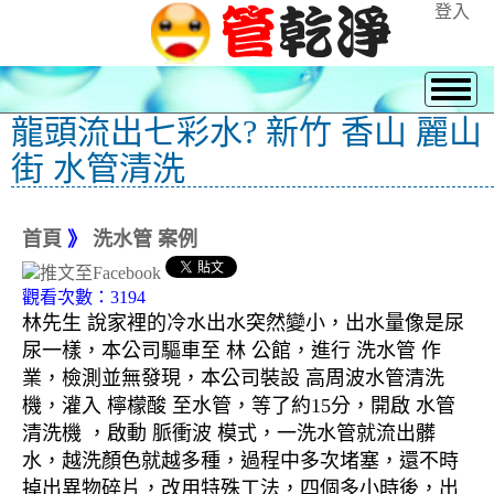
登入
龍頭流出七彩水? 新竹 香山 麗山
街 水管清洗
首頁
》
洗水管 案例
觀看次數：3194
林先生 說家裡的冷水出水突然變小，出水量像是尿
尿一樣，本公司驅車至 林 公館，進行 洗水管 作
業，檢測並無發現，本公司裝設 高周波水管清洗
機，灌入 檸檬酸 至水管，等了約15分，開啟 水管
清洗機 ，啟動 脈衝波 模式，一洗水管就流出髒
水，越洗顏色就越多種，過程中多次堵塞，還不時
掉出異物碎片，改用特殊工法，四個多小時後，出