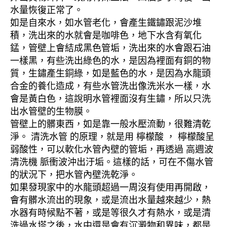
水量恢復正常了。
如是自來水，如水管老化，會產生鐵鏽跟泥沙堆
積，洗出來的水就會是咖啡色，地下水含有氧化
錳，管壁上會結成黑色管垢，洗出來的水會跟石油
一樣黑，有些洗出綠色的水，是因為裡面有銅的物
質，生鏽產生銅綠，如是藍色的水，是因為水龍頭
合金的養化造成，有些水管洗出像洗米水一樣，水
會是黃白色，這說明水管裡面沒有生鏽，所以只洗
出水管壁的生物膜。
管壁上的髒東西，如是靠一般水壓流動，很難清乾
淨。 清洗水管 的原理，就是用 檸檬酸 ， 檸檬酸呈
弱酸性，可以軟化水管內壁的管垢，再透過 高週波
清洗機 脈衝波沖出汙垢。這樣的話，可在不傷水管
的狀況下，把水管內壁洗乾淨。
如果發現家中的水龍頭超過一周沒有使用再開啟，
會有髒水流出的現象，或是流出水量越來越少，熱
水器有時候點不著，或是等很久才有熱水，或是清
洗過水塔之後，水中還是會有沉澱物和異味，都是