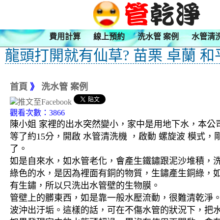
費用計算
線上預約
洗水管 案例
水管清
龍頭打開就有仙草? 苗栗 卓蘭 和
首頁
》
洗水管 案例
觀看次數：3866
陳小姐 家裡的出水突然變小，家中是用地下水，本公司
等了約15分，開啟 水管清洗機 ，啟動 螺旋波 模
了。
如是自來水，如水管老化，會產生鐵鏽跟泥沙堆積，
綠色的水，是因為裡面有銅的物質，生鏽產生銅綠，
有生鏽，所以只洗出水管壁的生物膜。
管壁上的髒東西，如是靠一般水壓流動，很難清乾淨。 
波沖出汙垢。這樣的話，可在不傷水管的狀況下，把