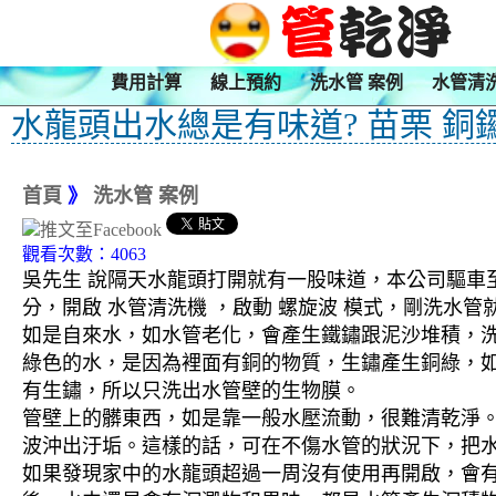
費用計算
線上預約
洗水管 案例
水管清
水龍頭出水總是有味道? 苗栗 銅
首頁
》
洗水管 案例
觀看次數：4063
吳先生 說隔天水龍頭打開就有一股味道，本公司驅車至 
分，開啟 水管清洗機 ，啟動 螺旋波 模式，剛洗水
如是自來水，如水管老化，會產生鐵鏽跟泥沙堆積，
綠色的水，是因為裡面有銅的物質，生鏽產生銅綠，
有生鏽，所以只洗出水管壁的生物膜。
管壁上的髒東西，如是靠一般水壓流動，很難清乾淨。 
波沖出汙垢。這樣的話，可在不傷水管的狀況下，把
如果發現家中的水龍頭超過一周沒有使用再開啟，會