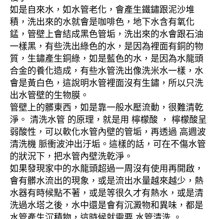
如是自來水，如水管老化，會產生鐵鏽跟泥沙堆
積，洗出來的水就會是咖啡色，地下水含有氧化
錳，管壁上會結成黑色管垢，洗出來的水會跟石油
一樣黑，有些洗出綠色的水，是因為裡面有銅的物
質，生鏽產生銅綠，如是藍色的水，是因為水龍頭
合金的養化造成，有些水管洗出像洗米水一樣，水
會是黃白色，這說明水管裡面沒有生鏽，所以只洗
出水管壁的生物膜。
管壁上的髒東西，如是靠一般水壓流動，很難清乾
淨。 清洗水管 的原理，就是用 檸檬酸 ， 檸檬酸呈
弱酸性，可以軟化水管內壁的管垢，再透過 高週波
清洗機 脈衝波沖出汙垢。這樣的話，可在不傷水管
的狀況下，把水管內壁洗乾淨。
如果發現家中的水龍頭超過一周沒有使用再開啟，
會有髒水流出的現象，或是流出水量越來越少，熱
水器有時候點不著，或是等很久才有熱水，或是清
洗過水塔之後，水中還是會有沉澱物和異味，都是
水管產生沉積物，這時候就需要 水管清洗 。