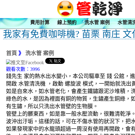
費用計算
線上預約
洗水管 案例
水管清
我家有免費咖啡機? 苗栗 南庄 文
首頁
》
洗水管 案例
觀看次數：3996
錢先生 家的熱水出水變小，本公司驅車至 錢 公館，進
開啟 水管清洗機 ，啟動 螺旋波 模式，一開始就
如是自來水，如水管老化，會產生鐵鏽跟泥沙堆積，
綠色的水，是因為裡面有銅的物質，生鏽產生銅綠，
有生鏽，所以只洗出水管壁的生物膜。
管壁上的髒東西，如是靠一般水壓流動，很難清乾淨。 
波沖出汙垢。這樣的話，可在不傷水管的狀況下，把
如果發現家中的水龍頭超過一周沒有使用再開啟，會