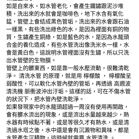
如是自來水，如水管老化，會產生鐵鏽跟泥沙堆
積，洗出來的水就會是咖啡色，地下水含有氧化
錳，管壁上會結成黑色管垢，洗出來的水會跟石油
一樣黑，有些洗出綠色的水，是因為裡面有銅的物
質，生鏽產生銅綠，如是藍色的水，是因為水龍頭
合金的養化造成，有些水管洗出像洗米水一樣，水
會是黃白色，這說明水管裡面沒有生鏽，所以只洗
出水管壁的生物膜。
管壁上的髒東西，如是靠一般水壓流動，很難清乾
淨。 清洗水管 的原理，就是用 檸檬酸 ， 檸檬酸呈
弱酸性，可以軟化水管內壁的管垢，再透過 高週波
清洗機 脈衝波沖出汙垢。這樣的話，可在不傷水管
的狀況下，把水管內壁洗乾淨。
如果發現家中的水龍頭超過一周沒有使用再開啟，
會有髒水流出的現象，或是流出水量越來越少，熱
水器有時候點不著，或是等很久才有熱水，或是清
洗過水塔之後，水中還是會有沉澱物和異味，都是
水管產生沉積物，這時候就需要 水管清洗 。