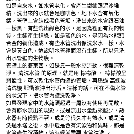
如是自來水，如水管老化，會產生鐵鏽跟泥沙堆
積，洗出來的水就會是咖啡色，地下水含有氧化
錳，管壁上會結成黑色管垢，洗出來的水會跟石油
一樣黑，有些洗出綠色的水，是因為裡面有銅的物
質，生鏽產生銅綠，如是藍色的水，是因為水龍頭
合金的養化造成，有些水管洗出像洗米水一樣，水
會是黃白色，這說明水管裡面沒有生鏽，所以只洗
出水管壁的生物膜。
管壁上的髒東西，如是靠一般水壓流動，很難清乾
淨。 清洗水管 的原理，就是用 檸檬酸 ， 檸檬酸呈
弱酸性，可以軟化水管內壁的管垢，再透過 高週波
清洗機 脈衝波沖出汙垢。這樣的話，可在不傷水管
的狀況下，把水管內壁洗乾淨。
如果發現家中的水龍頭超過一周沒有使用再開啟，
會有髒水流出的現象，或是流出水量越來越少，熱
水器有時候點不著，或是等很久才有熱水，或是清
洗過水塔之後，水中還是會有沉澱物和異味，都是
水管產生沉積物，這時候就需要 水管清洗 。