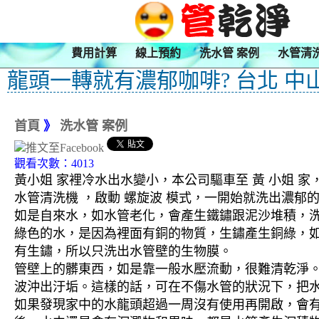
費用計算
線上預約
洗水管 案例
水管清
龍頭一轉就有濃郁咖啡? 台北 中
首頁
》
洗水管 案例
觀看次數：4013
黃小姐 家裡冷水出水變小，本公司驅車至 黃 小姐 家
水管清洗機 ，啟動 螺旋波 模式，一開始就洗出濃
如是自來水，如水管老化，會產生鐵鏽跟泥沙堆積，
綠色的水，是因為裡面有銅的物質，生鏽產生銅綠，
有生鏽，所以只洗出水管壁的生物膜。
管壁上的髒東西，如是靠一般水壓流動，很難清乾淨。 
波沖出汙垢。這樣的話，可在不傷水管的狀況下，把
如果發現家中的水龍頭超過一周沒有使用再開啟，會