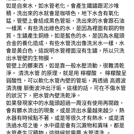
如是自來水，如水管老化，會產生鐵鏽跟泥沙堆
積，洗出來的水就會是咖啡色，地下水含有氧化
錳，管壁上會結成黑色管垢，洗出來的水會跟石油
一樣黑，有些洗出綠色的水，是因為裡面有銅的物
質，生鏽產生銅綠，如是藍色的水，是因為水龍頭
合金的養化造成，有些水管洗出像洗米水一樣，水
會是黃白色，這說明水管裡面沒有生鏽，所以只洗
出水管壁的生物膜。
管壁上的髒東西，如是靠一般水壓流動，很難清乾
淨。 清洗水管 的原理，就是用 檸檬酸 ， 檸檬酸呈
弱酸性，可以軟化水管內壁的管垢，再透過 高週波
清洗機 脈衝波沖出汙垢。這樣的話，可在不傷水管
的狀況下，把水管內壁洗乾淨。
如果發現家中的水龍頭超過一周沒有使用再開啟，
會有髒水流出的現象，或是流出水量越來越少，熱
水器有時候點不著，或是等很久才有熱水，或是清
洗過水塔之後，水中還是會有沉澱物和異味，都是
水管產生沉積物，這時候就需要 水管清洗 。