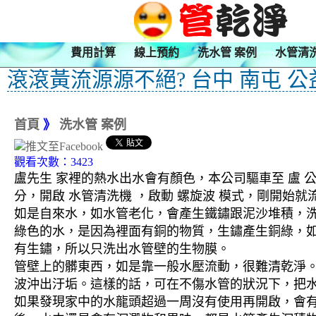
費用計算
線上預約
洗水管 案例
水管清
滾滾黃流源源不絕? 台中 南屯 公
首頁
》
洗水管 案例
觀看次數：3423
盧先生 家裡的熱水出水會有顏色，本公司驅車至 盧 公
分，開啟 水管清洗機 ，啟動 螺旋波 模式，剛開
如是自來水，如水管老化，會產生鐵鏽跟泥沙堆積，
綠色的水，是因為裡面有銅的物質，生鏽產生銅綠，
有生鏽，所以只洗出水管壁的生物膜。
管壁上的髒東西，如是靠一般水壓流動，很難清乾淨。 
波沖出汙垢。這樣的話，可在不傷水管的狀況下，把
如果發現家中的水龍頭超過一周沒有使用再開啟，會