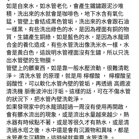
如是自來水，如水管老化，會產生鐵鏽跟泥沙堆
積，洗出來的水就會是咖啡色，地下水含有氧化
錳，管壁上會結成黑色管垢，洗出來的水會跟石油
一樣黑，有些洗出綠色的水，是因為裡面有銅的物
質，生鏽產生銅綠，如是藍色的水，是因為水龍頭
合金的養化造成，有些水管洗出像洗米水一樣，水
會是黃白色，這說明水管裡面沒有生鏽，所以只洗
出水管壁的生物膜。
管壁上的髒東西，如是靠一般水壓流動，很難清乾
淨。 清洗水管 的原理，就是用 檸檬酸 ， 檸檬酸呈
弱酸性，可以軟化水管內壁的管垢，再透過 高週波
清洗機 脈衝波沖出汙垢。這樣的話，可在不傷水管
的狀況下，把水管內壁洗乾淨。
如果發現家中的水龍頭超過一周沒有使用再開啟，
會有髒水流出的現象，或是流出水量越來越少，熱
水器有時候點不著，或是等很久才有熱水，或是清
洗過水塔之後，水中還是會有沉澱物和異味，都是
水管產生沉積物，這時候就需要 水管清洗 。