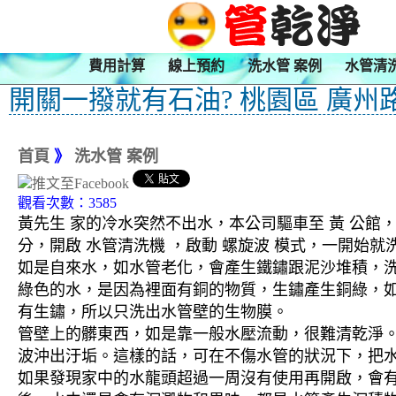
費用計算
線上預約
洗水管 案例
水管清
開關一撥就有石油? 桃園區 廣州
首頁
》
洗水管 案例
觀看次數：3585
黃先生 家的冷水突然不出水，本公司驅車至 黃 公館，
分，開啟 水管清洗機 ，啟動 螺旋波 模式，一開始
如是自來水，如水管老化，會產生鐵鏽跟泥沙堆積，
綠色的水，是因為裡面有銅的物質，生鏽產生銅綠，
有生鏽，所以只洗出水管壁的生物膜。
管壁上的髒東西，如是靠一般水壓流動，很難清乾淨。 
波沖出汙垢。這樣的話，可在不傷水管的狀況下，把
如果發現家中的水龍頭超過一周沒有使用再開啟，會