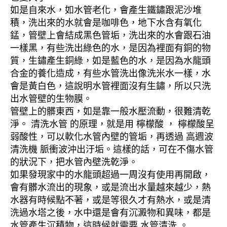
如是自來水，如水管老化，會產生鐵鏽跟泥沙堆
積，洗出來的水就會是咖啡色，地下水含有氧化
錳，管壁上會結成黑色管垢，洗出來的水會跟石油
一樣黑，有些洗出綠色的水，是因為裡面有銅的物
質，生鏽產生銅綠，如是藍色的水，是因為水龍頭
合金的養化造成，有些水管洗出像洗米水一樣，水
會是黃白色，這說明水管裡面沒有生鏽，所以只洗
出水管壁的生物膜。
管壁上的髒東西，如是靠一般水壓流動，很難清乾
淨。 清洗水管 的原理，就是用 檸檬酸 ， 檸檬酸呈
弱酸性，可以軟化水管內壁的管垢，再透過 高週波
清洗機 脈衝波沖出汙垢。這樣的話，可在不傷水管
的狀況下，把水管內壁洗乾淨。
如果發現家中的水龍頭超過一周沒有使用再開啟，
會有髒水流出的現象，或是流出水量越來越少，熱
水器有時候點不著，或是等很久才有熱水，或是清
洗過水塔之後，水中還是會有沉澱物和異味，都是
水管產生沉積物，這時候就需要 水管清洗 。