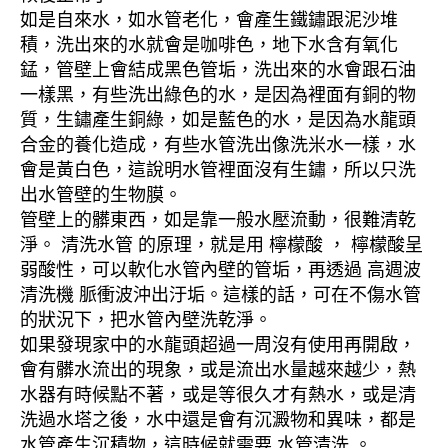
如是自來水，如水管老化，會產生鐵鏽跟泥沙堆
積，洗出來的水就會是咖啡色，地下水含有氧化
錳，管壁上會結成黑色管垢，洗出來的水會跟石油
一樣黑，有些洗出綠色的水，是因為裡面有銅的物
質，生鏽產生銅綠，如是藍色的水，是因為水龍頭
合金的養化造成，有些水管洗出像洗米水一樣，水
會是黃白色，這說明水管裡面沒有生鏽，所以只洗
出水管壁的生物膜。
管壁上的髒東西，如是靠一般水壓流動，很難清乾
淨。 清洗水管 的原理，就是用 檸檬酸 ， 檸檬酸呈
弱酸性，可以軟化水管內壁的管垢，再透過 高週波
清洗機 脈衝波沖出汙垢。這樣的話，可在不傷水管
的狀況下，把水管內壁洗乾淨。
如果發現家中的水龍頭超過一周沒有使用再開啟，
會有髒水流出的現象，或是流出水量越來越少，熱
水器有時候點不著，或是等很久才有熱水，或是清
洗過水塔之後，水中還是會有沉澱物和異味，都是
水管產生沉積物，這時候就需要 水管清洗 。