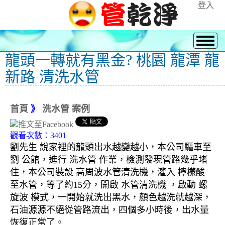
登入
龍頭一轉就有黑金? 桃園 龍潭 龍
新路 清洗水管
首頁
》
洗水管 案例
觀看次數：3401
劉先生 說家裡的龍頭出水越變越小，本公司驅車至
劉 公館，進行 洗水管 作業，檢測發現管路幾乎堵
住，本公司裝設 高周波水管清洗機，灌入 檸檬酸
至水管，等了約15分，開啟 水管清洗機 ，啟動 螺
旋波 模式，一開始就洗出黑水，顏色越洗就越深，
石油源源不絕從管路流出，四個多小時後，出水量
恢復正常了。