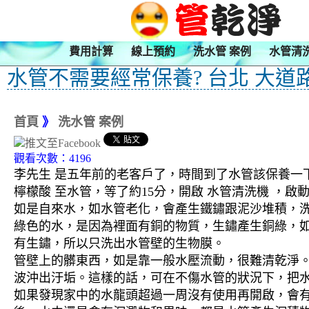
費用計算
線上預約
洗水管 案例
水管清
水管不需要經常保養? 台北 大道
首頁
》
洗水管 案例
觀看次數：4196
李先生 是五年前的老客戶了，時間到了水管該保養一下
檸檬酸 至水管，等了約15分，開啟 水管清洗機 ，
如是自來水，如水管老化，會產生鐵鏽跟泥沙堆積，
綠色的水，是因為裡面有銅的物質，生鏽產生銅綠，
有生鏽，所以只洗出水管壁的生物膜。
管壁上的髒東西，如是靠一般水壓流動，很難清乾淨。 
波沖出汙垢。這樣的話，可在不傷水管的狀況下，把
如果發現家中的水龍頭超過一周沒有使用再開啟，會