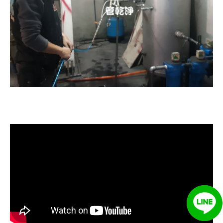
清洗水管, 水管清洗, 洗水管, 熱水忽
冷忽熱