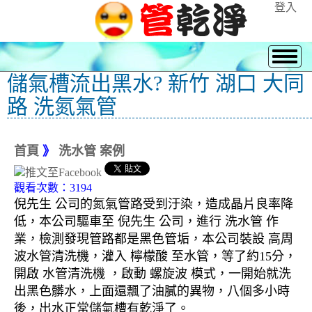
登入
儲氣槽流出黑水? 新竹 湖口 大同
路 洗氮氣管
首頁
》
洗水管 案例
觀看次數：3194
倪先生 公司的氮氣管路受到汙染，造成晶片良率降
低，本公司驅車至 倪先生 公司，進行 洗水管 作
業，檢測發現管路都是黑色管垢，本公司裝設 高周
波水管清洗機，灌入 檸檬酸 至水管，等了約15分，
開啟 水管清洗機 ，啟動 螺旋波 模式，一開始就洗
出黑色髒水，上面還飄了油膩的異物，八個多小時
後，出水正常儲氣槽有乾淨了。