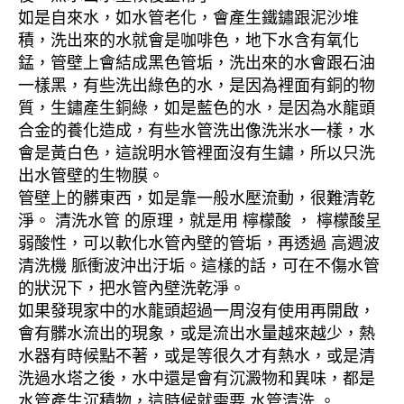
如是自來水，如水管老化，會產生鐵鏽跟泥沙堆
積，洗出來的水就會是咖啡色，地下水含有氧化
錳，管壁上會結成黑色管垢，洗出來的水會跟石油
一樣黑，有些洗出綠色的水，是因為裡面有銅的物
質，生鏽產生銅綠，如是藍色的水，是因為水龍頭
合金的養化造成，有些水管洗出像洗米水一樣，水
會是黃白色，這說明水管裡面沒有生鏽，所以只洗
出水管壁的生物膜。
管壁上的髒東西，如是靠一般水壓流動，很難清乾
淨。 清洗水管 的原理，就是用 檸檬酸 ， 檸檬酸呈
弱酸性，可以軟化水管內壁的管垢，再透過 高週波
清洗機 脈衝波沖出汙垢。這樣的話，可在不傷水管
的狀況下，把水管內壁洗乾淨。
如果發現家中的水龍頭超過一周沒有使用再開啟，
會有髒水流出的現象，或是流出水量越來越少，熱
水器有時候點不著，或是等很久才有熱水，或是清
洗過水塔之後，水中還是會有沉澱物和異味，都是
水管產生沉積物，這時候就需要 水管清洗 。