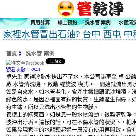
費用計算
線上預約
洗水管 案例
水管清
家裡水管冒出石油? 台中 西屯 中
首頁
》
洗水管 案例
觀看次數：3840
卓先生 家裡冷熱水快出不了水，本公司驅車至 卓 公館
啟 水管清洗機 ，啟動 螺旋波 模式，一開始就流出
如是自來水，如水管老化，會產生鐵鏽跟泥沙堆積，
綠色的水，是因為裡面有銅的物質，生鏽產生銅綠，
有生鏽，所以只洗出水管壁的生物膜。
管壁上的髒東西，如是靠一般水壓流動，很難清乾淨。 
波沖出汙垢。這樣的話，可在不傷水管的狀況下，把
如果發現家中的水龍頭超過一周沒有使用再開啟，會